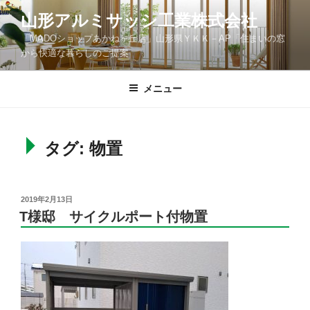
コ
山形アルミサッシ工業株式会社
ン
「MADOショップあかねヶ丘店」山形県ＹＫＫ－AP「住まいの窓
テ
から快適な暮らしのご提案
ン
ツ
メニュー
へ
ス
キ
ッ
タグ: 物置
プ
投
2019年2月13日
稿
T様邸 サイクルポート付物置
日: