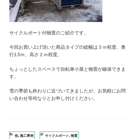
サイクルポート付物置のご紹介です。
今回お買い上げ頂いた商品タイプの総幅は３ｍ程度、奥
行1.5ｍ、高さ２ｍ程度。
ちょっとしたスペースで自転車小屋と物置が確保できま
す。
雪の季節も終わりに近づいてきましたが、お気軽にお問
い合わせ等何なりとお申し付けください。
カ
他
,
施工事例
タ
サイクルポート
,
物置