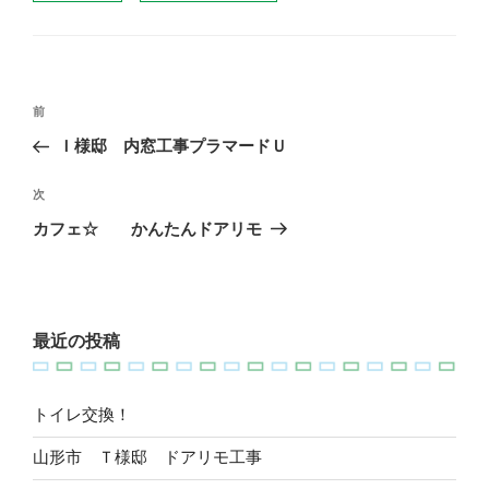
テ
グ
ゴ
リ
ー
投
過
前
稿
去
Ｉ様邸 内窓工事プラマードＵ
ナ
の
ビ
投
次
次
稿
ゲ
の
カフェ☆ かんたんドアリモ
投
ー
稿
シ
ョ
最近の投稿
ン
トイレ交換！
山形市 Ｔ様邸 ドアリモ工事