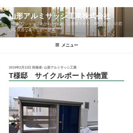
コ
山形アルミサッシ工業株式会社
ン
「MADOショップあかねヶ丘店」山形県ＹＫＫ－AP「住まいの窓
テ
から快適な暮らしのご提案
ン
ツ
メニュー
へ
ス
キ
ッ
投
2019年2月13日
投稿者:
山形アルミサッシ工業
稿
T様邸 サイクルポート付物置
プ
日: