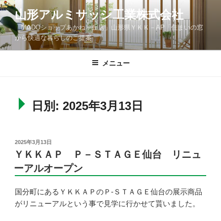
コ
山形アルミサッシ工業株式会社
ン
「MADOショップあかねヶ丘店」山形県ＹＫＫ－AP「住まいの窓
テ
から快適な暮らしのご提案
ン
ツ
メニュー
へ
ス
キ
ッ
日別: 2025年3月13日
プ
投
2025年3月13日
稿
ＹＫＫＡＰ Ｐ－ＳＴＡＧＥ仙台 リニュ
日:
ーアルオープン
国分町にあるＹＫＫＡＰのＰ-ＳＴＡＧＥ仙台の展示商品
がリニューアルという事で見学に行かせて貰いました。