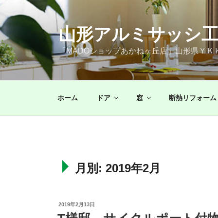
コ
ン
山形アルミサッシ工
テ
ン
「MADOショップあかねヶ丘店」山形県Ｙ
ツ
へ
ス
キ
ホーム
ドア
窓
断熱リフォーム
ッ
プ
月別: 2019年2月
投
2019年2月13日
稿