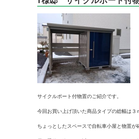
T様邸 サイクルポート付
日:
サイクルポート付物置のご紹介です。
今回お買い上げ頂いた商品タイプの総幅は３ｍ
ちょっとしたスペースで自転車小屋と物置が