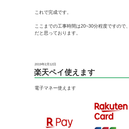
これで完成です。
ここまでの工事時間は20~30分程度ですの
だと思っております。
投
2019年2月12日
稿
楽天ペイ使えます
日:
電子マネー使えます