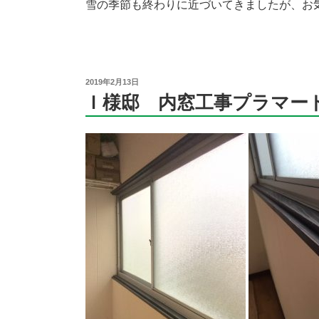
雪の季節も終わりに近づいてきましたが、お
投
2019年2月13日
稿
Ｉ様邸 内窓工事プラマー
日: