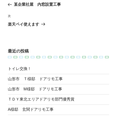
稿
去
某企業社屋 内窓設置工事
ナ
の
ビ
投
次
次
稿
ゲ
の
楽天ペイ使えます
投
ー
稿
シ
ョ
最近の投稿
ン
トイレ交換！
山形市 Ｔ様邸 ドアリモ工事
山形市 M様邸 ドアリモ工事
ＴＤＹ東北エリアドアリモ部門優秀賞
A様邸 玄関ドアリモ工事