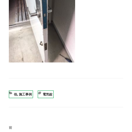
カ
他
,
施工事例
タ
電気錠
テ
グ
ゴ
リ
ー
投
過
前