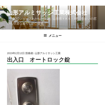
コ
山形アルミサッシ工業株式会社
ン
「MADOショップあかねヶ丘店」山形県ＹＫＫ－AP「住まいの窓
テ
から快適な暮らしのご提案
ン
ツ
メニュー
へ
ス
キ
ッ
投
2019年2月12日
投稿者:
山形アルミサッシ工業
稿
出入口 オートロック錠
プ
日: