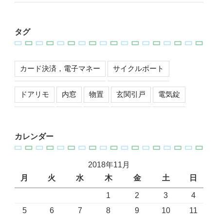
タグ
カード決済，電子マネー
サイクルポート
ドアリモ
内窓
物置
玄関引戸
電気錠
カレンダー
2018年11月
月
火
水
木
金
土
日
1
2
3
4
5
6
7
8
9
10
11