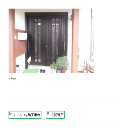
after
カ
ドアリモ
,
施工事例
タ
玄関引戸
テ
グ
ゴ