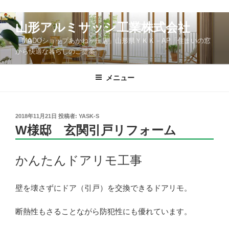
コ
山形アルミサッシ工業株式会社
ン
「MADOショップあかねヶ丘店」山形県ＹＫＫ－AP「住まいの窓
テ
から快適な暮らしのご提案
ン
ツ
メニュー
へ
ス
キ
ッ
投
2018年11月21日
投稿者:
YASK-S
稿
W様邸 玄関引戸リフォーム
プ
日:
かんたんドアリモ工事
壁を壊さずにドア（引戸）を交換できるドアリモ。
断熱性もさることながら防犯性にも優れています。