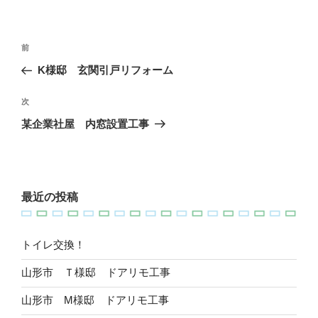
リ
ー
投
過
前
稿
去
K様邸 玄関引戸リフォーム
ナ
の
ビ
投
次
次
稿
ゲ
の
某企業社屋 内窓設置工事
投
ー
稿
シ
ョ
最近の投稿
ン
トイレ交換！
山形市 Ｔ様邸 ドアリモ工事
山形市 M様邸 ドアリモ工事