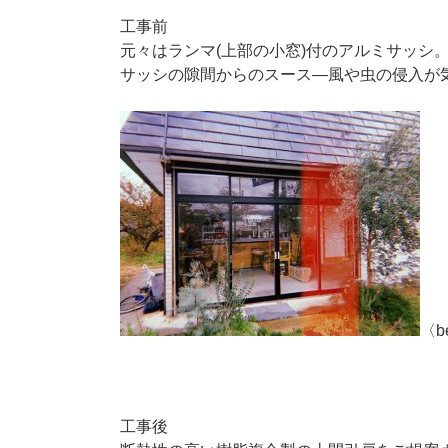
工事前
元々はランマ(上部の小窓)付のアルミサッシ
サッシの隙間からのスース―風や虫の侵入が
〈b
工事後