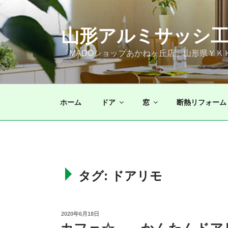
コ
ン
山形アルミサッシ工
テ
ン
「MADOショップあかねヶ丘店」山形県Ｙ
ツ
へ
ス
キ
ホーム
ドア
窓
断熱リフォーム
ッ
プ
タグ: ドアリモ
投
2020年6月18日
稿