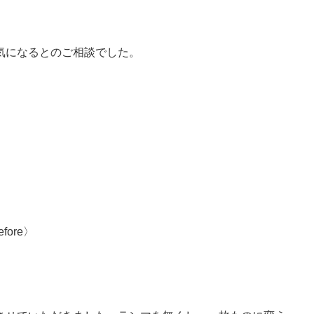
。
気になるとのご相談でした。
efore〉