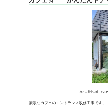
カフェ☆ かんたんドア
日:
東村山郡中山町 YUKIH
素敵なカフェのエントランス改修工事です。