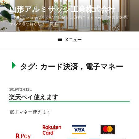
コ
山形アルミサッシ工業株式会社
ン
「MADOショップあかねヶ丘店」山形県ＹＫＫ－AP「住まいの窓
テ
から快適な暮らしのご提案
ン
ツ
メニュー
へ
ス
キ
ッ
タグ: カード決済，電子マネー
プ
投
2019年2月12日
稿
楽天ペイ使えます
日:
電子マネー使えます