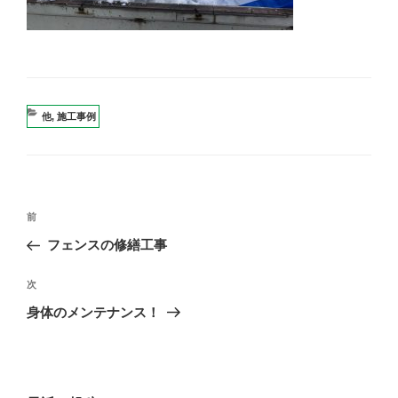
カ
他
,
施工事例
テ
ゴ
リ
ー
投
過
前
稿
去
フェンスの修繕工事
ナ
の
ビ
投
次
次
稿
ゲ
の
身体のメンテナンス！
投
ー
稿
シ
ョ