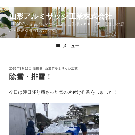
コ
山形アルミサッシ工業株式会社
ン
「MADOショップあかねヶ丘店」山形県ＹＫＫ－AP「住まいの窓
テ
から快適な暮らしのご提案
ン
ツ
メニュー
へ
ス
キ
ッ
投
2025年2月13日
投稿者:
山形アルミサッシ工業
稿
除雪・排雪！
プ
日:
今日は連日降り積もった雪の片付け作業をしました！