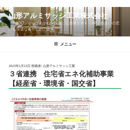
コ
山形アルミサッシ工業株式会社
ン
「MADOショップあかねヶ丘店」山形県ＹＫＫ－AP「住まいの窓
テ
から快適な暮らしのご提案
ン
ツ
メニュー
へ
ス
キ
ッ
投
2023年1月12日
投稿者:
山形アルミサッシ工業
稿
３省連携 住宅省エネ化補助事業
プ
日:
【経産省・環境省・国交省】