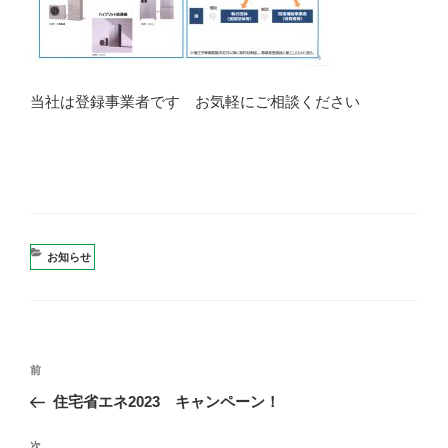
当社は登録事業者です お気軽にご相談ください
カ
お知らせ
テ
ゴ
リ
ー
投
過
前
稿
去
住宅省エネ2023 キャンペーン！
ナ
の
ビ
投
次