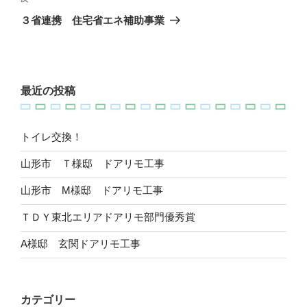
次
稿
ゲ
の
３省連携 住宅省エネ補助事業
投
ー
稿
シ
ョ
最近の投稿
ン
トイレ交換！
山形市 Ｔ様邸 ドアリモ工事
山形市 M様邸 ドアリモ工事
ＴＤＹ東北エリアドアリモ部門優秀賞
A様邸 玄関ドアリモ工事
カテゴリー