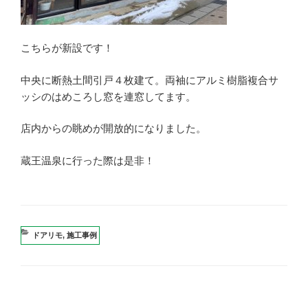
こちらが新設です！
中央に断熱土間引戸４枚建て。両袖にアルミ樹脂複合サ
ッシのはめころし窓を連窓してます。
店内からの眺めが開放的になりました。
蔵王温泉に行った際は是非！
カ
ドアリモ
,
施工事例
テ
ゴ
リ
ー
投