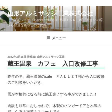
コ
山形アルミサッシ工業株式会社
ン
「MADOショップあかねヶ丘店」山形県ＹＫＫ－AP「住まいの窓
テ
から快適な暮らしのご提案
ン
ツ
メニュー
へ
ス
キ
ッ
投
2022年3月15日
投稿者:
山形アルミサッシ工業
稿
蔵王温泉 カフェ 入口改修工事
プ
日:
昨年の冬、蔵王温泉のcafe ＰＡＬＬＥＴ様から入口改修
のご相談をいただき、
雪が本格的になる前に施工完了する事ができました！
既設も非常におしゃれで、木製のハンガードアと木製の
壁。白系の塗装もスマートです。