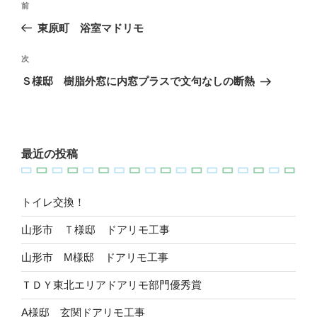
過
前
稿
去
東原町 浴室マドリモ
ナ
の
ビ
投
次
次
稿
ゲ
の
Ｓ様邸 樹脂外窓に内窓プラスで文句なしの断熱
投
ー
稿
シ
ョ
最近の投稿
ン
トイレ交換！
山形市 Ｔ様邸 ドアリモ工事
山形市 M様邸 ドアリモ工事
ＴＤＹ東北エリアドアリモ部門優秀賞
A様邸 玄関ドアリモ工事