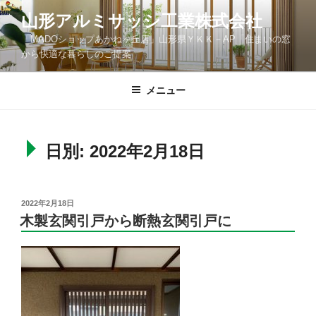
コ
山形アルミサッシ工業株式会社
ン
「MADOショップあかねヶ丘店」山形県ＹＫＫ－AP「住まいの窓
テ
から快適な暮らしのご提案
ン
ツ
メニュー
へ
ス
キ
ッ
日別: 2022年2月18日
プ
投
2022年2月18日
稿
木製玄関引戸から断熱玄関引戸に
日: